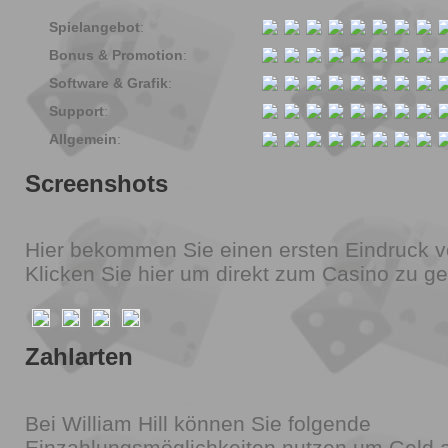
Spielangebot
:
Bonus & Promotion
:
Software & Grafik
:
Support
:
Allgemein
:
Screenshots
Hier bekommen Sie einen ersten Eindruck vo
Klicken Sie hier um direkt zum Casino zu g
Zahlarten
Bei William Hill können Sie folgende
Einzahlungsmöglichkeiten nutzen um Geld a