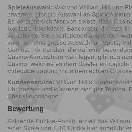
Spieleauswahl:
Wie von William Hill und Pl
erwarten, gibt die Auswahl an Spielen kaum 
Es versteht sich fast von selbst, dass Casin
Roulette, BlackJack, Baccarat und Craps in
verschiedensten Variationen angeboten wer
kommen eine grosse Auswahl an Spots, Vide
Games. Für Kunden, die auf eine besonders
Casino-Atmosphäre wert legen, gibt aus au
Casino, welches es dem Spieler ermöglicht,
Videoübertragung mit einem echten Croupier
Kundenservice:
William Hill’s Kundenservic
Uhr besetzt und kümmert sich per Telefon, 
Chat alle Anliegen.
Bewertung
Folgende Punkte-Anzahl erzielt das William 
einer Skala von 1-10 für die hier angeführten