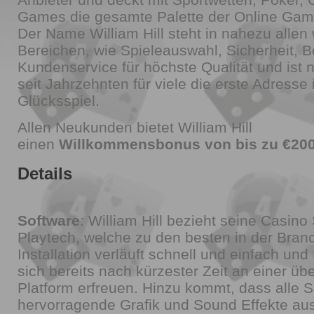
Games die gesamte Palette der Online Gam
Der Name William Hill steht in nahezu allen
Bereichen, wie Spieleauswahl, Sicherheit, B
Kundenservice für höchste Qualität und ist 
seit Jahrzehnten für viele die erste Adresse
Glücksspiel.
Allen Neukunden bietet William Hill
einen
Willkommensbonus von bis zu €20
Details
Software
: William Hill bezieht seine Casino
Playtech, welche zu den besten in der Branc
Installation verläuft schnell und einfach u
sich bereits nach kürzester Zeit an einer übe
Platform erfreuen. Hinzu kommt, dass alle S
hervorragende Grafik und Sound Effekte au