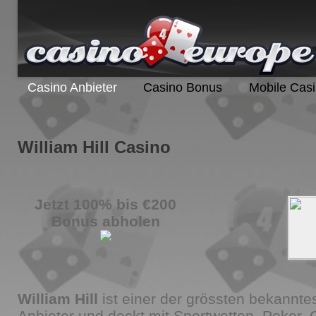
Casino Anbieter
Casino Bonus
Mobile Cas
William Hill Casino
Jetzt 100% bis €200
Bonus abholen
William Hill
ist einer der grössten bekannte
Anbieter und deckt mit Sportwetten, Poker, 