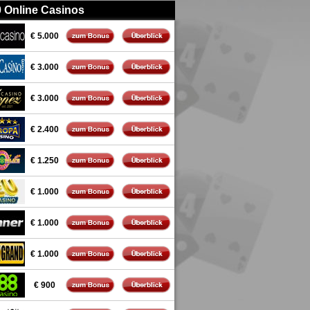
 Online Casinos
€ 5.000
€ 3.000
€ 3.000
€ 2.400
€ 1.250
€ 1.000
€ 1.000
€ 1.000
€ 900