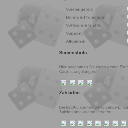
Spielangebot
:
Bonus & Promotion
:
Software & Grafik
:
Support
:
Allgemein
:
Screenshots
Hier bekommen Sie einen ersten Eind
Casino zu gelangen.
Zahlarten
Bei bet365 können Sie folgende Einza
Spielerkonto zu transferieren.