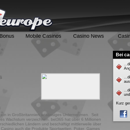
 Bonus
Mobile Casinos
Casino News
Casi
Bei c
...
Ang
s
...
aus
...
und
Kurz ge
 ein in Großbritannien ansässiges Unternehmen. Seit
es Wachstum verzeichnen. bet365 hat über 6 Millionen
rschiedlichen Ländern und beschäftigt mittlerweile über
n Casino auch die Produkte Sportwetten, Poker, Games