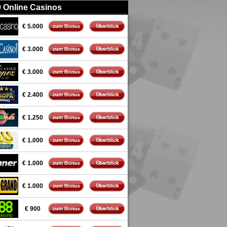
 Online Casinos
€ 5.000
€ 3.000
€ 3.000
€ 2.400
€ 1.250
€ 1.000
€ 1.000
€ 1.000
€ 900